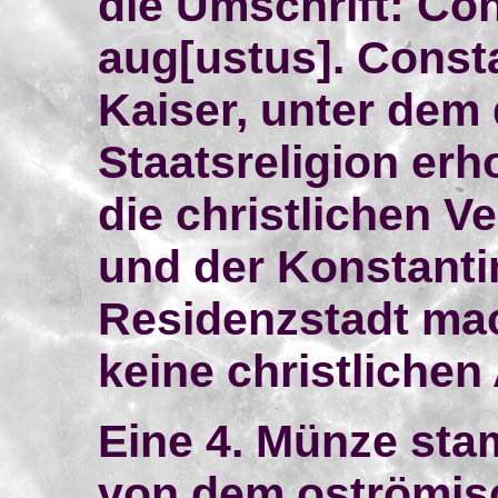
die Umschrift: Con
aug[ustus]. Consta
Kaiser, unter dem
Staatsreligion er
die christlichen V
und der Konstanti
Residenzstadt mac
keine christlichen
Eine 4. Münze st
von dem oströmisc