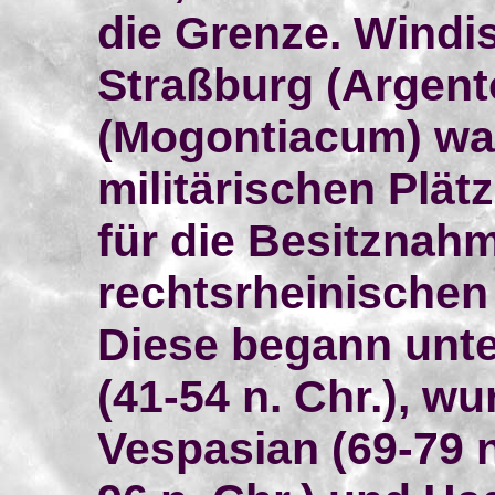
die Grenze. Windis
Straßburg (Argent
(Mogontiacum) war
militärischen Plät
für die Besitznah
rechtsrheinischen
Diese begann unte
(41-54 n. Chr.), w
Vespasian (69-79 n