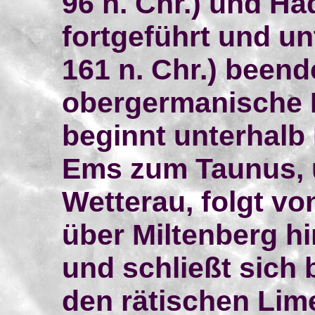
96 n. Chr.) und Ha
fortgeführt und un
161 n. Chr.) beend
obergermanische 
beginnt unterhalb 
Ems zum Taunus, 
Wetterau, folgt v
über Miltenberg h
und schließt sich b
den rätischen Lime