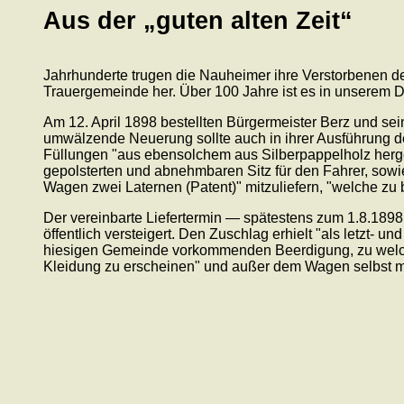
Aus der „guten alten Zeit“
Jahrhunderte trugen die Nauheimer ihre Verstorbenen 
Trauergemeinde her. Über 100 Jahre ist es in unserem Dor
Am 12. April 1898 bestellten Bürgermeister Berz und se
umwälzende Neuerung sollte auch in ihrer Ausführung d
Füllungen "aus ebensolchem aus Silberpappelholz herge
gepolsterten und abnehmbaren Sitz für den Fahrer, sowi
Wagen zwei Laternen (Patent)" mitzuliefern, "welche zu 
Der vereinbarte Liefertermin — spätestens zum 1.8.189
öffentlich versteigert. Den Zuschlag erhielt "als letzt- un
hiesigen Gemeinde vorkommenden Beerdigung, zu welcher 
Kleidung zu erscheinen" und außer dem Wagen selbst müß