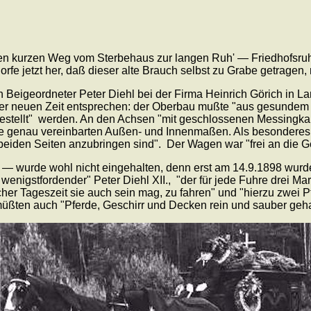
den kurzen Weg vom Sterbehaus zur langen Ruh' — Friedhofsr
fe jetzt her, daß dieser alte Brauch selbst zu Grabe getragen,
in Beigeordneter Peter Diehl bei der Firma Heinrich Görich in
er neuen Zeit entsprechen: der Oberbau mußte "aus gesundem t
stellt" werden. An den Achsen "mit geschlossenen Messingkaps
e genau vereinbarten Außen- und Innenmaßen. Als besonderes 'E
beiden Seiten anzubringen sind". Der Wagen war "frei an die G
8 — wurde wohl nicht eingehalten, denn erst am 14.9.1898 wur
d wenigstfordender" Peter Diehl XII., "der für jede Fuhre drei Mark
Tageszeit sie auch sein mag, zu fahren" und "hierzu zwei Pfer
ten auch "Pferde, Geschirr und Decken rein und sauber gehalt