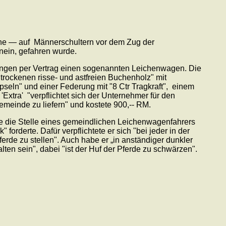
uhe — auf Männerschultern vor dem Zug der
 nein, gefahren wurde.
 Langen per Vertrag einen sogenannten Leichenwagen. Die
rockenen risse- und astfreien Buchenholz" mit
eln" und einer Federung mit "8 Ctr Tragkraft", einem
xtra' "verpflichtet sich der Unternehmer für den
emeinde zu liefern" und kostete 900,-- RM.
de die Stelle eines gemeindlichen Leichenwagenfahrers
" forderte. Dafür verpflichtete er sich "bei jeder in der
de zu stellen". Auch habe er „in anständiger dunkler
en sein", dabei "ist der Huf der Pferde zu schwärzen".