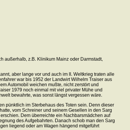
ach außerhalb, z.B. Klinikum Mainz oder Darmstadt,
nt, aber lange vor und auch im II. Weltkrieg traten alle
enfahrer war bis 1952 der Landwirt Wilhelm Traiser aus
dem Automobil weichen mußte, nicht zerstört und
iser 1979 noch einmal mit viel privater Mühe und
welt bewahrte, was sonst längst vergessen wäre.
en pünktlich im Sterbehaus des Toten sein. Denn dieser
 hatte, vom Schreiner und seinem Gesellen in den Sarg
er erschien. Dem überreichte ein Nachbarsmädchen auf
Aussegnung des Aufgebahrten. Danach schob man den Sarg
agen liegend oder am Wagen hängend mitgeführt