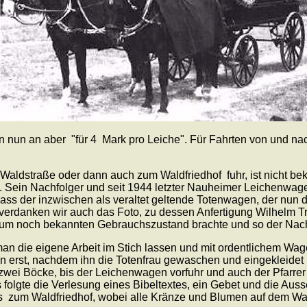
von nun an aber "für 4 Mark pro Leiche". Für Fahrten von und n
ldstraße oder dann auch zum Waldfriedhof fuhr, ist nicht bekan
an. Sein Nachfolger und seit 1944 letzter Nauheimer Leichenwag
ass der inzwischen als veraltet geltende Totenwagen, der nun 
erdanken wir auch das Foto, zu dessen Anfertigung Wilhelm Tra
aum noch bekannten Gebrauchszustand brachte und so der Nach
man die eigene Arbeit im Stich lassen und mit ordentlichem Wag
n erst, nachdem ihn die Totenfrau gewaschen und eingekleidet
 zwei Böcke, bis der Leichenwagen vorfuhr und auch der Pfarr
s folgte die Verlesung eines Bibeltextes, ein Gebet und die 
s zum Waldfriedhof, wobei alle Kränze und Blumen auf dem W