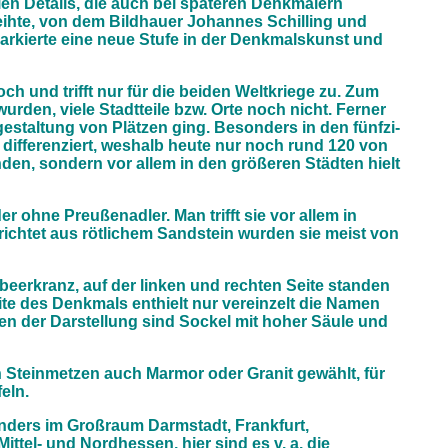
len Details, die auch bei späteren Denkmälern
ihte, von dem Bildhauer Johannes Schilling und
arkierte eine neue Stufe in der Denkmalskunst und
 und trifft nur für die beiden Weltkriege zu. Zum
rden, viele Stadtteile bzw. Orte noch nicht. Ferner
estaltung von Plätzen ging. Besonders in den fünfzi­
differenziert, weshalb heute nur noch rund 120 von
den, sondern vor allem in den größeren Städten hielt
r ohne Preußenadler. Man trifft sie vor allem in
rrichtet aus rötlichem Sandstein wurden sie meist von
rbeerkranz, auf der linken und rechten Seite standen
te des Denkmals enthielt nur vereinzelt die Namen
n der Darstellung sind Sockel mit hoher Säule und
n Steinmetzen auch Marmor oder Granit gewählt, für
eln.
onders im Großraum Darmstadt, Frankfurt,
tel- und Nordhessen, hier sind es v. a. die