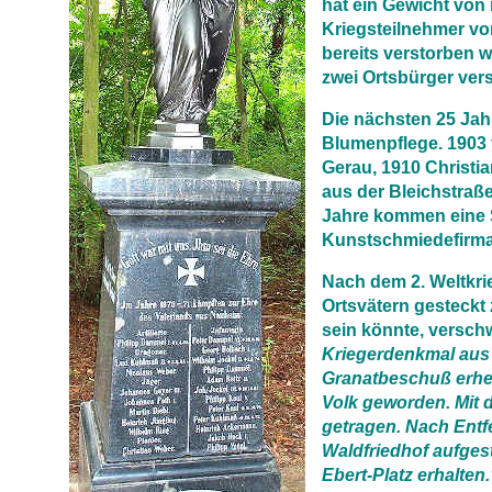
hat ein Gewicht von 
Kriegsteilnehmer vo
bereits verstorben w
zwei Ortsbürger vers
Die nächsten 25 Jah
Blumenpflege. 1903 
Gerau, 1910 Christi
aus der Bleichstraße
Jahre kommen eine S
Kunstschmiedefirma
Nach dem 2. Weltkri
Ortsvätern gesteckt
sein könnte, verschw
Kriegerdenkmal aus
Granatbeschuß erheb
Volk geworden. Mit
getragen. Nach Entfe
Waldfriedhof aufges
Ebert-Platz erhalten.