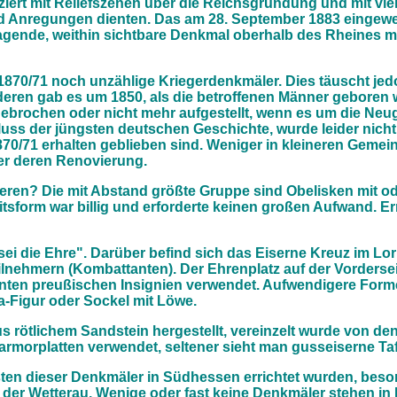
iert mit Reliefszenen über die Reichsgründung und mit vie
nd Anregungen dienten. Das am 28. September 1883 eingewe
agende, weithin sichtbare Denkmal oberhalb des Rheines m
70/71 noch unzählige Kriegerdenkmäler. Dies täuscht jedoch
eren gab es um 1850, als die betroffenen Männer geboren wu
gebrochen oder nicht mehr aufgestellt, wenn es um die Neug
uss der jüngsten deutschen Geschichte, wurde leider nicht 
70/71 erhalten geblieben sind.
Weniger in kleineren Gemein
er deren Renovierung.
ieren? Die mit Abstand größte Gruppe sind Obelisken mit ode
eitsform war billig und erforderte keinen großen Aufwand. E
m sei die Ehre". Darüber befind sich das Eiserne Kreuz im Lo
nehmern (Kom­battanten). Der Ehrenplatz auf der Vordersei
nten preußischen Insignien verwendet. Aufwendigere Forme
a-Figur oder Sockel mit Löwe.
s rötlichem Sandstein hergestellt, vereinzelt wurde von de
Marmorplatten verwendet, seltener sieht man gusseiserne Taf
isten dieser Denkmäler in Südhessen errichtet wurden, bes
er Wetterau. Wenige oder fast keine Denkmäler stehen in Mit