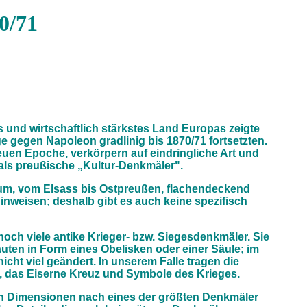
0/71
 und wirtschaftlich stärkstes Land Europas zeigte
ge gegen Napoleon gradlinig bis 1870/71 fortsetzten.
neuen Epoche, verkörpern auf eindringliche Art und
 als preußische „Kultur-Denkmäler".
aum, vom Elsass bis Ostpreußen, flachendeckend
 hinweisen; deshalb gibt es auch keine spezifisch
noch viele antike Krieger- bzw. Siegesdenkmäler. Sie
ten in Form eines Obelisken oder einer Säule; im
cht viel geändert. In unserem Falle tragen die
), das Eiserne Kreuz und Symbole des Krieges.
en Dimensionen nach eines der größten Denkmäler