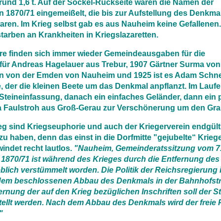
rund 1,6 t. Auf der Sockel-Rückseite waren die Namen der
n 1870/71 eingemeißelt, die bis zur Aufstellung des Denkma
aren. Im Krieg selbst gab es aus Nauheim keine Gefallenen
tarben an Krankheiten in Kriegslazaretten.
re finden sich immer wieder Gemeindeausgaben für die
für Andreas Hagelauer aus Trebur, 1907 Gärtner Surma von
an von der Emden von Nauheim und 1925 ist es Adam Schn
, der die kleinen Beete um das Denkmal anpflanzt. Im Laufe
teineinfassung, danach ein einfaches Geländer, dann ein 
 Faulstroh aus Groß-Gerau zur Verschönerung um den Gran
eg sind Kriegseuphorie und auch der Kriegerverein endgült
 zu haben, denn das einst in die Dorfmitte "gejubelte“ Kri
indet recht lautlos.
"Nauheim, Gemeinderatssitzung vom 7.
 1870/71 ist während des Krieges durch die Entfernung d
lich verstümmelt worden. Die Politik der Reichsregierung 
 dem beschlossenen Abbau des Denkmals in der Bahnhofst
rnung der auf den Krieg bezüglichen Inschriften soll der S
tellt werden. Nach dem Abbau des Denkmals wird der freie 
"