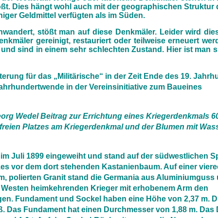
ößt. Dies hängt wohl auch mit der geographischen Strukt
iger Geldmittel verfügten als im Süden.
andert, stößt man auf diese Denkmäler. Leider wird di
nkmäler gereinigt, restauriert oder teilweise erneuert wer
nd sind in einem sehr schlechten Zustand. Hier ist man si
ung für das „Militärische“ in der Zeit Ende des 19. Jahrhu
Jahrhundertwende in der Vereinsinitiative zum Bau
eines
org Wedel Beitrag zur Errichtung eines Kriegerdenkmals 6
 freien Platzes am Kriegerdenkmal und der Blumen mit Was
m Juli 1899 eingeweiht und stand auf der südwestlichen Sp
tzes vor dem dort stehenden Kastanienbaum. Auf einer vier
, polierten Granit stand die Germania aus Aluminiumguss
 Westen heimkehrenden Krieger mit erhobenem Arm den
en. Fundament und Sockel haben eine Höhe von 2,37 m. Di
roß. Das Fundament hat einen Durchmesser von 1,88 m. Das