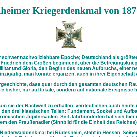
heimer Kriegerdenkmal von 187
r schwer nachvollziehbare Epoche; Deutschland als größtes
 mit Friedrich dem Großen beginnend, über die Befreiungskrie
Militär und Gloria, den Beginn des neuen Aufbruchs, einer 
inzigartig, man könnte ergänzen, auch in ihrer Eigenschaft
lturgeschichte, dass quer durch den gesamten deutschen R
ie bisher, nur auf lokale, sondern auf nationale Ereignisse
um sie der Nachwelt zu erhalten, verdeutlichen auch heute 
den drei klassischen Teilen: Fundament, Sockel und Aufbau
mischen Jupitersäulen. Seit Jahrhunderten hat sich hier ni
em den Preußenadler (Sinnbild für die Einheit des Reiches
 Niederwalddenkmal bei Rüdesheim, steht in Hessen. Sein