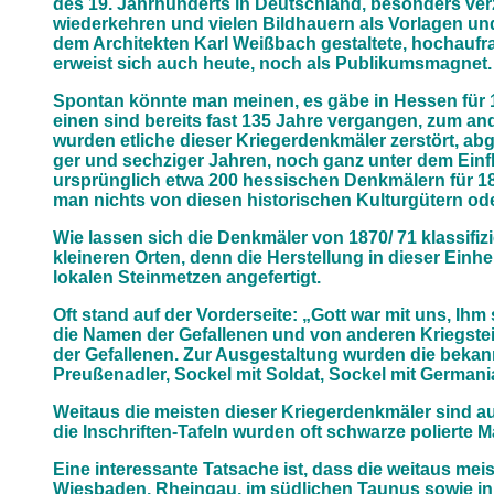
des 19. Jahrhunderts in Deutschland, besonders verz
wiederkehren und vielen Bildhauern als Vorlagen u
dem Architekten Karl Weißbach gestaltete, hochaufr
erweist sich auch heute, noch als Publikumsmagnet.
Spontan könnte man meinen, es gäbe in Hessen für 18
einen sind bereits fast 135 Jahre vergangen, zum and
wurden etliche dieser Kriegerdenkmäler zerstört, ab
ger und sechziger Jahren, noch ganz unter dem Einfl
ursprünglich etwa 200 hessischen Denkmälern für 18
man nichts von diesen historischen Kulturgütern od
Wie lassen sich die Denkmäler von 1870/ 71 klassifiz
kleineren Orten, denn die Herstellung in dieser Einh
lokalen Steinmetzen angefertigt.
Oft stand auf der Vorderseite: „Gott war mit uns, Ih
die Namen der Gefallenen und von anderen Kriegsteil
der Gefallenen. Zur Ausgestaltung wurden die bekan
Preußenadler, Sockel mit Soldat, Sockel mit Germani
Weitaus die meisten dieser Kriegerdenkmäler sind au
die Inschriften-Tafeln wurden oft schwarze polierte 
Eine interessante Tatsache ist, dass die weitaus me
Wiesbaden, Rheingau, im südlichen Taunus sowie in d