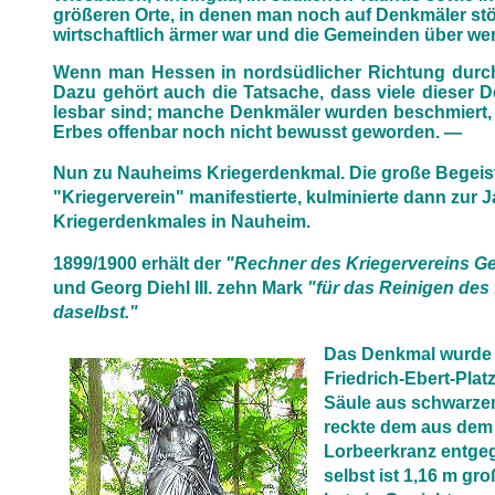
größeren Orte, in denen man noch auf Denkmäler st
wirtschaftlich ärmer war und die Gemeinden über wen
Wenn man Hessen in nordsüdlicher Richtung durchw
Dazu gehört auch die Tatsache, dass viele dieser De
lesbar sind; manche Denkmäler wurden beschmiert, u
Erbes offenbar noch nicht bewusst geworden. —
Nun zu Nauheims Kriegerdenkmal. Die große Begeister
"Kriegerverein" manifestierte, kulminierte dann zur 
Kriegerdenkmales in Nauheim.
1899/1900 erhält der
"Rechner des Kriegervereins Ge
und Georg Diehl III. zehn Mark
"für das Reinigen des
daselbst."
Das Denkmal wurde i
Friedrich-Ebert-Pla
Säule aus schwarzem
reckte dem aus dem
Lorbeerkranz entgeg
selbst ist 1,16 m g