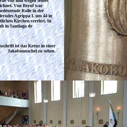
rde von ihm wegen seines
chnet. Von Beruf war
bedeutende Rolle in der
 Herodes Agrippa I. um 44 in
lichen Kirchen verehrt. In
b in Santiago de
 Kreuz in einer
Jakobsmuschel zu sehen.