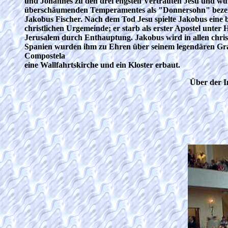
und Johannes zu den drei engsten Vertrauten Jesu und wu
überschäumenden Temperamentes als "Donnersohn" bezei
Jakobus Fischer. Nach dem Tod Jesu spielte Jakobus eine 
christlichen Urgemeinde; er starb als erster Apostel unter
Jerusalem durch Enthauptung. Jakobus wird in allen christ
Spanien wurden ihm zu Ehren über seinem legendären Gra
Compostela
eine Wallfahrtskirche und ein Kloster erbaut.
Über der Inschrift ist das