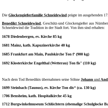
Die
Glockengießerfamilie Schneidewind
prägte im ausgehenden 17.
Benedikt Schneidewind
,
Geschütz-und Glockengießer aus Nürnberg
Schneidewind die Tradition in der Stadt fort. Von ihm sind erhalten:
1678 Diedenbergen, ev. Kirche 85 kg
1681 Mainz, kath. Kapuzinerkirche 40 kg
1685 Frankfurt am Main, Paulskirche Ton f‘ (900 kg)
1692 Klosterkirche Engelthal (Wetterau) Ton fis'' (110 kg)
Nach dem Tod Benedikts übernahmen seine Söhne
Johann
und
Andr
1699 Steinbach (Taunus), ev. Kirche Ton dis‘‘ (ca. 130 kg)
1
706 Bensheim, kath. Hospitalkirche 45 kg
1712 Burgwinkelmuseum Schlüchtern (ehemalige Schulglocke B