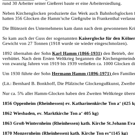
rund 30 Arbeiter seiner Gießerei baute er eine Arbeitersiedlung.
Neben Kirchenglocken produzierte das Werk auch Bahnhofsglocken fü
hatten 356 Glocken die Hamm’sche Gießgrube in Frankenthal verlass
Die Blütezeit des Unternehmens kam dann nach dem gewonnenen Krie
So kam auch der Guss der sogenannten
Kaiserglocke für den Köln
Gewicht von 27 Tonnen (1918 wurde sie wieder eingeschmolzen).
1892 übernahm der Sohn
Karl Hamm (1866-1931)
den Betrieb, der
verhüttet. Nach dem Ersten Weltkrieg begannen die Kirchengemeinden
von zwanzig Jahren von 1919 bis 1939 verließen ca. 1000 Glocken di
Um 1930 führte der Sohn
Hermann Hamm (1896-1971)
den Familie
(Lit.: Bernhard B. Bonkhoff, Die Pfälzische Glockengußkunst, Zweibr
Nur ca. 5% aller Hamm-Glocken haben den Zweiten Weltkriege überstand
1856 Oppenheim (Rheinhessen) ev. Katharinenkirche Ton a‘ (425 k
1862 Wiesbaden, ev. Marktkirche Ton a‘ 405 kg)
1863 Groß-Winternheim (Rheinhessen) kath. Kirche St.Johann Evan
1870 Monzernheim (Rheinhessen) kath. Kirche Ton es‘‘(145 kg)