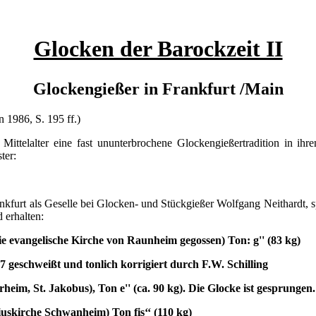
Glocken der Barockzeit II
Glockengießer in Frankfurt /Main
 1986, S. 195 ff.)
 Mittelalter eine fast ununterbrochene Glockengießertradition in i
ter:
nkfurt als Geselle bei Glocken- und Stückgießer Wolfgang Neithardt, s
 erhalten:
ie evangelische Kirche von Raunheim gegossen) Ton: g'' (83 kg)
7 geschweißt und tonlich korrigiert durch F.W. Schilling
heim, St. Jakobus),
Ton e'' (ca. 90 kg). Die Glocke ist gesprungen.
iuskirche Schwanheim)
Ton fis‘‘ (110 kg)