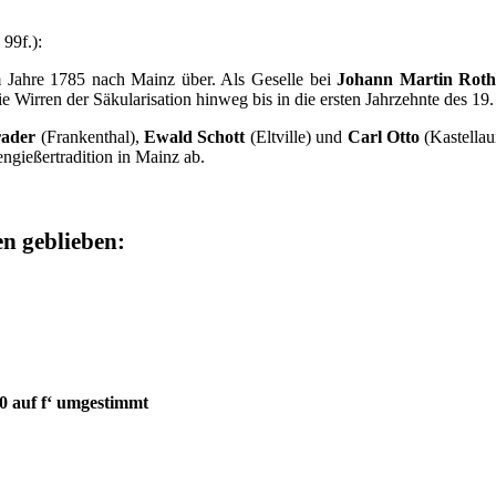
 99f.):
m Jahre 1785 nach Mainz über. Als Geselle bei
Johann Martin Rot
 Wirren der Säkularisation hinweg bis in die ersten Jahrzehnte des 19.
rader
(Frankenthal),
Ewald Schott
(Eltville) und
Carl Otto
(Kastellau
ngießertradition in Mainz ab.
en geblieben:
0 auf f‘ umgestimmt