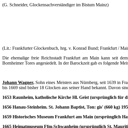
(G. Schneider, Glockensachverständiger im Bistum Mainz)
(Lit.: Frankfurter Glockenbuch, hrg. v. Konrad Bund; Frankfurt / Main
Die ehemalige freie Reichsstadt Frankfurt am Main kann seit dem
Bornheimer Tores angesiedelt. In der Barockzeit gab es folgende Meis
Johann Wagner,
Sohn eines Meisters aus Nürnberg, seit 1639 in Fra
bis 1669 sind bisher 18 Glocken aus seiner Hand bekannt. Davon sind
1653 Raunheim, katholische Kirche Hl. Geist (ursprünglich für d
1656 Hanau-Steinheim. St. Johann Baptist, Ton: gis' (660 kg) 195
1659 Historisches Museum Frankfurt am Main (ursprünglich Har
1665 Heimatmuseum Ffm-Schwanheim (ursprünglich St. Maurit