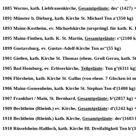
1885 Worms, kath. Liebfrauenkirche,
Gesamtgeläute:
des‘ (1427) +
1891 Münster b. Dieburg, kath. Kirche St. Michael Ton a‘(350 kg)
1893 Mainz-Kostheim, ev. Michaelskirche (ursprüngl. für kath. K. 
1895 Mainz-Finthen, kath. K. St. Martin,
Gesamtgeläute
: c‘(2100 
1899 Gustavsburg, ev. Gustav-Adolf-Kirche Ton as‘‘(55 kg)
1901 Gießen, kath. Kirche St. Thomas (ehem. Groß Gerau, kath. St
1905 Bad Homburg, ev. Erlöserkirche,
Teilgeläute
: Ton g°(6311 kg)
1906 Flörsheim, kath. Kirche St. Gallus (von ehem. 7 Glocken ist nu
1906 Mainz-Gonsenheim, kath. Kirche St. Stephan Ton d‘(1400 kg)
1907 Frankfurt / Main, St. Bernhard,
Gesamtgeläute:
b°(2857 kg) +
1909 Bechtheim (Rheinh.) ev. Kirche,
Gesamtgeläute
: d‘(1242 kg) 
1910 Bechtheim (Rheinh.) kath. Kirche,
Gesamtgeläute
: des‘(1683 
1910 Rüsselsheim-Haßloch, kath. Kirche Hl. Dreifaltigkeit Ton h‘(