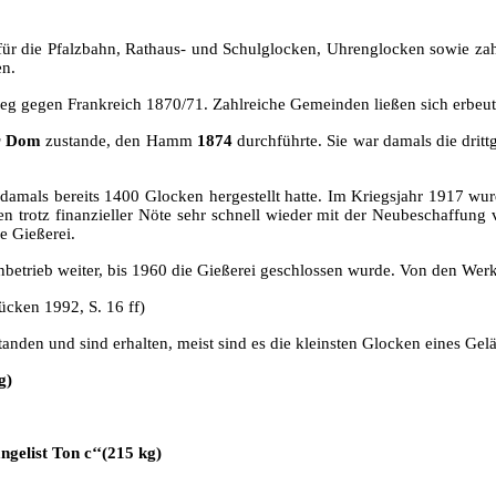
r die Pfalzbahn, Rathaus- und Schulglocken, Uhrenglocken sowie zahlr
en.
g gegen Frankreich 1870/71. Zahlreiche Gemeinden ließen sich erbeu
er Dom
zustande, den Hamm
1874
durchführte. Sie war damals die dri
 damals bereits 1400 Glocken hergestellt hatte. Im Kriegsjahr 1917 wu
 trotz finanzieller Nöte sehr schnell wieder mit der Neubeschaffung
e Gießerei.
nbetrieb weiter, bis 1960 die Gießerei geschlossen wurde. Von den Werk
ücken 1992, S. 16 ff)
en und sind erhalten, meist sind es die kleinsten Glocken eines Geläut
g)
gelist Ton c‘‘(215 kg)